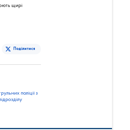
люють щирі
Поділитися
рульних поліції з
підрозділу