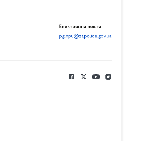
Електронна пошта
pg.npu@zt.police.gov.ua