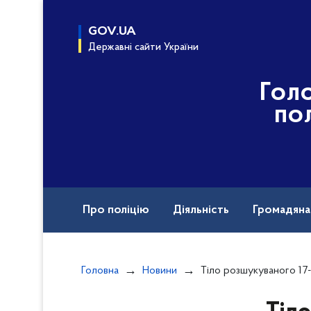
до
основного
GOV.UA
вмісту
Державні сайти України
Гол
по
Про поліцію
Діяльність
Громадян
Документи
Головна
Новини
Тіло розшукуваного 17-річног