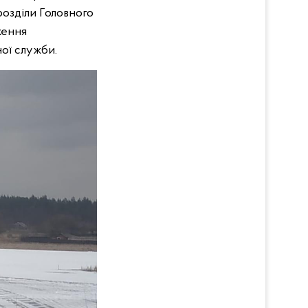
розділи Головного
ження
ної служби.