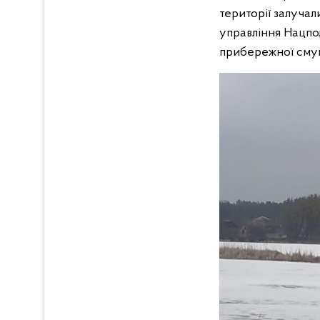
території залучал
управління Нацпол
прибережної смуг