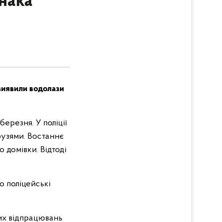
нака
виявили водолази
ерезня. У поліції
рузями. Востаннє
 домівки. Відтоді
 поліцейські
их відпрацювань