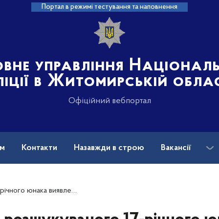
Портал в режимі тестування та наповнення
овне управління Націонал
ліції в Житомирській обла
Офіційний вебпортал
ам
Контакти
Назавжди в строю
Вакансії
о юнака виявлено у водоймі