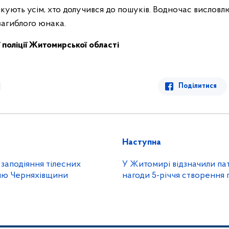
кують усім, хто долучився до пошуків. Водночас вислов
 загиблого юнака.
ї поліції Житомирської області
Поділитися
Наступна
 заподіяння тілесних
У Житомирі відзначили пат
лю Черняхівщини
нагоди 5-річчя створення 