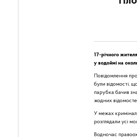
Тіл
17-річного жителя
у водоймі на окол
Повідомлення про 
були відомості, щ
парубка бачив зна
жодних відомосте
У межах кримінал
розглядали усі мо
Водночас правоо