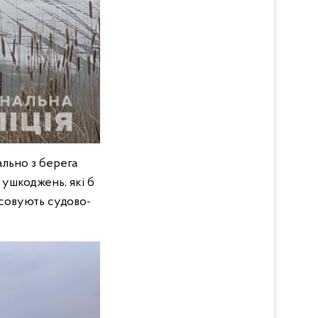
ально з берега
 ушкоджень, які б
ясовують судово-