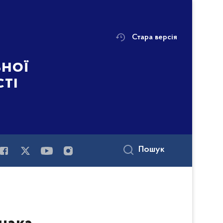
Стара версія
ьної
сті
Пошук