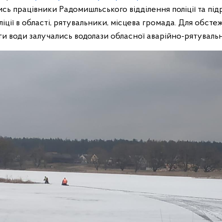
ись працівники Радомишльського відділення поліції та під
іції в області, рятувальники, місцева громада. Для обсте
и води залучались водолази обласної аварійно-рятуваль