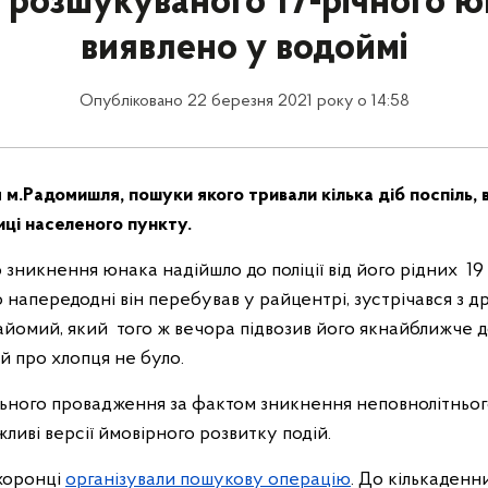
о розшукуваного 17-річного ю
виявлено у водоймі
Опубліковано 22 березня 2021 року о 14:58
 м.Радомишля, пошуки якого тривали кілька діб поспіль, 
иці населеного пункту.
зникнення юнака надійшло до поліції від його рідних 19 б
о напередодні він перебував у райцентрі, зустрічався з д
йомий, який того ж вечора підвозив його якнайближче до
й про хлопця не було.
ьного провадження за фактом зникнення неповнолітнього
жливі версії ймовірного розвитку подій.
хоронці
організували пошукову операцію
. До кількаденн