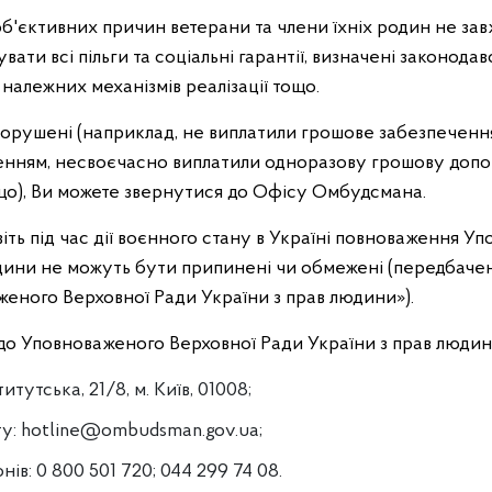
б'єктивних причин ветерани та члени їхніх родин не за
ти всі пільги та соціальні гарантії, визначені законодавс
ь належних механізмів реалізації тощо.
порушені (наприклад, не виплатили грошове забезпечення
ненням, несвоєчасно виплатили одноразову грошову допо
що), Ви можете звернутися до Офісу Омбудсмана.
іть під час дії воєнного стану в Україні повноваження У
дини не можуть бути припинені чи обмежені (передбаче
еного Верховної Ради України з прав людини»).
до Уповноваженого Верховної Ради України з прав людин
итутська, 21/8, м. Київ, 01008;
ту:
hotline@ombudsman.gov.ua
;
ів: 0 800 501 720; 044 299 74 08.