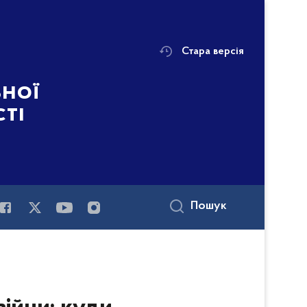
Стара версія
ьної
сті
Пошук