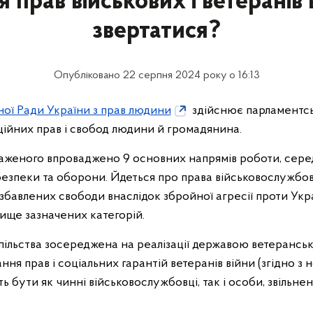
прав військових і ветеранів 
звертатися?
Опубліковано 22 серпня 2024 року о 16:13
ої Ради України з прав людини
здійснює парламентсь
ійних прав і свобод людини й громадянина.
аженого впроваджено 9 основних напрямів роботи, сере
безпеки та оборони. Йдеться про права військовослужбовц
позбавлених свободи внаслідок збройної агресії проти Укр
вище зазначених категорій.
пільства зосереджена на реалізації державою ветерансько
ня прав і соціальних гарантій ветеранів війни (згідно з
 бути як чинні військовослужбовці, так і особи, звільнені