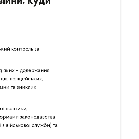
війни: куди
кий контроль за
д яких – додержання
ів, поліцейських,
аїни та зниклих
ї політики,
 нормами законодавства
 з військової служби) та