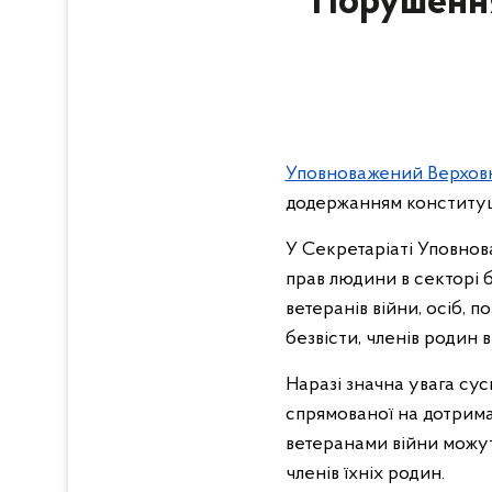
Порушення 
Уповноважений Верховн
додержанням конституц
У Секретаріаті Уповнов
прав людини в секторі 
ветеранів війни, осіб, 
безвісти, членів родин 
Наразі значна увага сус
спрямованої на дотриман
ветеранами війни можуть
членів їхніх родин.