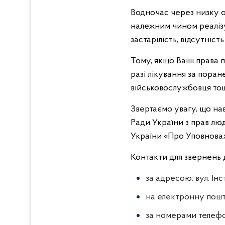
Водночас через низку о
належним чином реалізува
застарілість, відсутніст
Тому, якщо Ваші права 
разі лікування за пора
військовослужбовця то
Звертаємо увагу, що нав
Ради України з прав лю
України «Про Уповноваж
Контакти для звернень 
за адресою: вул. Інст
на електронну пош
за номерами телефон