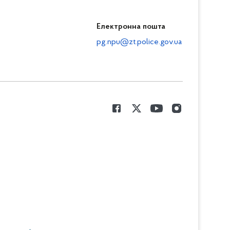
Електронна пошта
pg.npu@zt.police.gov.ua