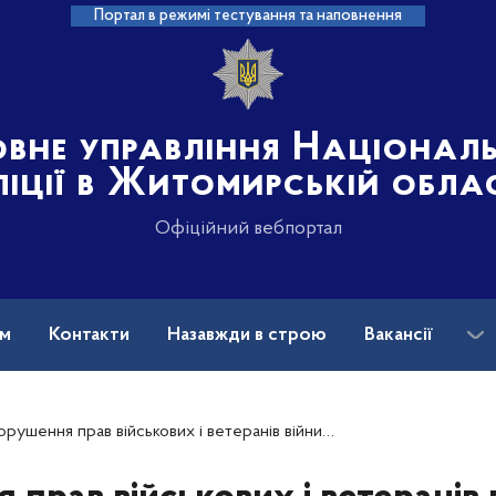
Портал в режимі тестування та наповнення
овне управління Націонал
ліції в Житомирській обла
Офіційний вебпортал
ам
Контакти
Назавжди в строю
Вакансії
рушення прав військових і ветеранів війни: куди звертатися?