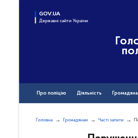
до
основного
GOV.UA
вмісту
Державні сайти України
Гол
по
Про поліцію
Діяльність
Громадян
Документи
Головна
Громадянам
Часті запити
По