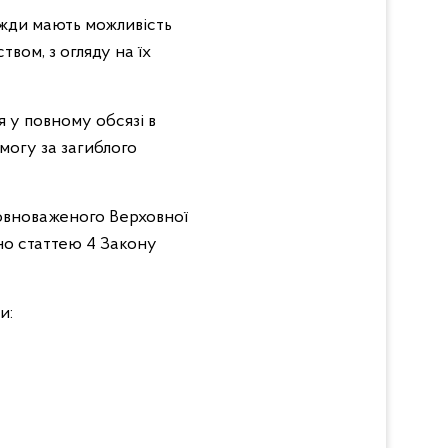
вжди мають можливість
твом, з огляду на їх
 у повному обсязі в
могу за загиблого
повноваженого Верховної
но статтею 4 Закону
и: