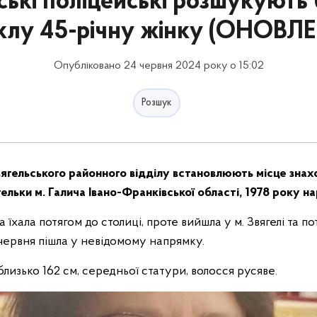
ські поліцейські розшукують 
клу 45-річну жінку (ОНОВЛ
Опубліковано 24 червня 2024 року о 15:02
Розшук
ягельського районного відділу встановлюють місце зна
ительки м. Галича Івано-Франківської області, 1978 року 
 їхала потягом до столиці, проте вийшла у м. Звягелі та п
4 червня пішла у невідомому напрямку.
 близько 162 см, середньої статури, волосся русяве.