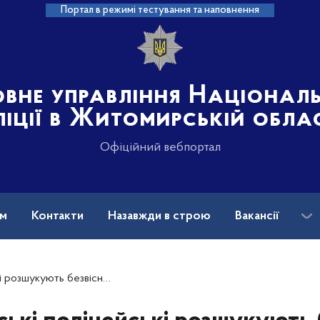
Портал в режимі тестування та наповнення
овне управління Націонал
ліції в Житомирській обла
Офіційний вебпортал
ам
Контакти
Назавжди в строю
Вакансії
існо зниклу 45-річну жінку (ОНОВЛЕНО)