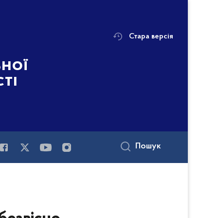
Стара версія
ьної
сті
Пошук