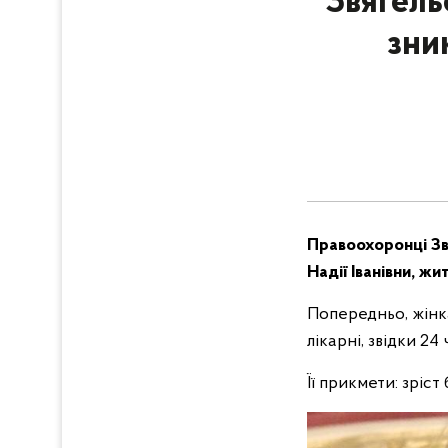
Звягель
зни
Правоохоронці Зв
Надії Іванівни, ж
Попередньо, жінка
лікарні, звідки 2
Її прикмети: зріст