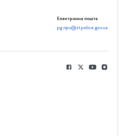
Електронна пошта
pg.npu@zt.police.gov.ua