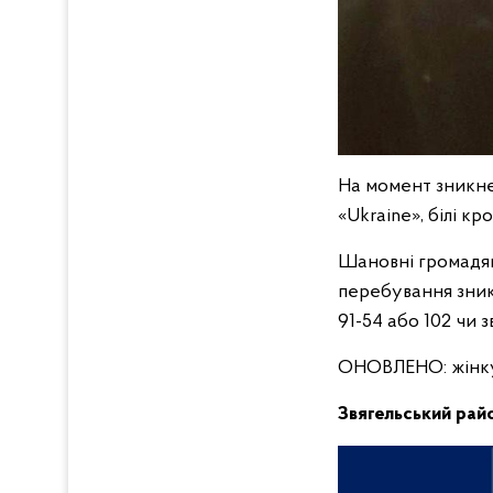
На момент зникне
«Ukraine», білі кр
Шановні громадян
перебування зникл
91-54 або 102 чи з
ОНОВЛЕНО: жінку з
Звягельський райо