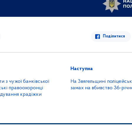
Поділитися
Наступна
и з чужої банківської
На Звягельщині поліцейськ
ські правоохоронці
замах на вбивство 36-річн
ідування крадіжки