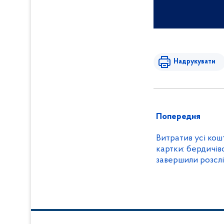
Надрукувати
Попередня
Витратив усі кошт
картки: бердичів
завершили розсл