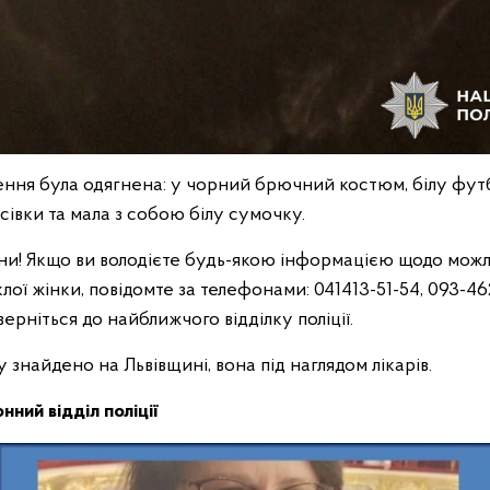
ння була одягнена: у чорний брючний костюм, білу фут
осівки та мала з собою білу сумочку.
и! Якщо ви володієте будь-якою інформацією щодо можл
ої жінки, повідомте за телефонами: 041413-51-54, 093-462
верніться до найближчого відділку поліції.
найдено на Львівщині, вона під наглядом лікарів.
нний відділ поліції