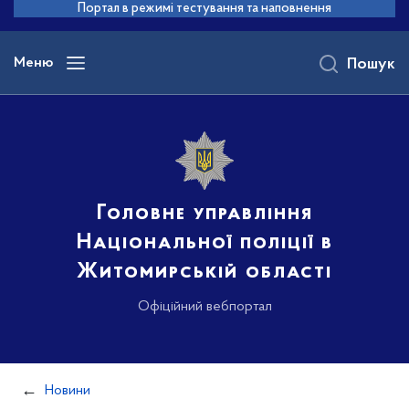
до
Портал в режимі тестування та наповнення
основного
вмісту
Меню
Пошук
Головне управління
Національної поліції в
Житомирській області
Офіційний вебпортал
Новини