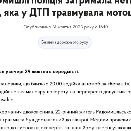
омишлі поліція затримала нет
, яка у ДТП травмувала мото
Опубліковано 31 жовтня 2023 року о 15:10
Безпека дорожнього руху
я увечері 29 жовтня в середмісті.
ановили, що близько 20:00 водійка автомобіля «Renault»,
 здійснення маневру повороту на перехресті допустила з
saki».
 керманич двоколісника, 22-річний житель Радомишльсько
 травми та був доставлений до лікарні. Медики провели
ідно до висновків експертів, завдані йому тілесні ушкод