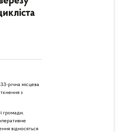
верезу
цикліста
 33-річна місцева
іткнення з
ї громади,
 оперативне
ження відносяться