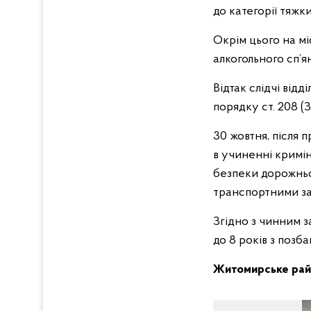
до категорії тяжки
Окрім цього на мі
алкогольного сп’ян
Відтак слідчі від
порядку ст. 208 
30 жовтня, після 
в учиненні кримі
безпеки дорожньо
транспортними зас
Згідно з чинним 
до 8 років з позб
Житомирське райо