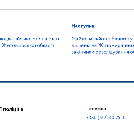
Наступна
одія-військового на стан
Майже мільйон з бюджету 
ія Житомирської області
кишень: на Житомирщині сл
закінчили розслідування 
ремонті сільського закладу
поліції в
Телефон
+380 (412) 40 76 01