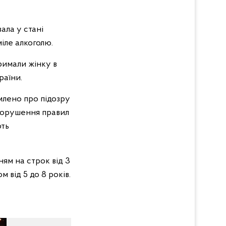
ала у стані
міле алкоголю.
тримали жінку в
раїни.
млено про підозру
(Порушення правил
ють
ям на строк від 3
 від 5 до 8 років.