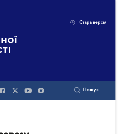
Стара версія
ьної
сті
Пошук