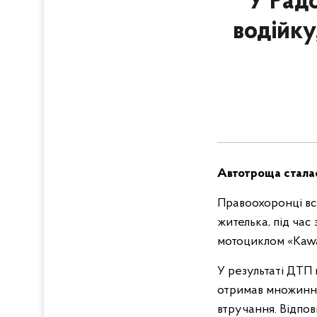
У Рад
водійку
Автотроща сталас
Правоохоронці вст
жителька, під час
мотоциклом «Kawa
У результаті ДТП
отримав множинні
втручання. Відпов