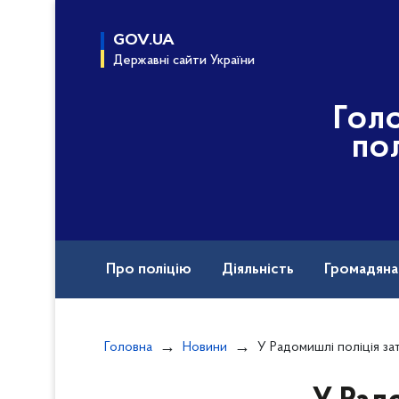
до
основного
GOV.UA
вмісту
Державні сайти України
Гол
по
Про поліцію
Діяльність
Громадян
Документи
Головна
Новини
У Радомишлі поліція затримала нетверезу во