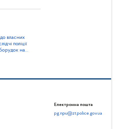
до власних
ідчі поліції
оборудок на
 освіти
Електронна пошта
pg.npu@zt.police.gov.ua