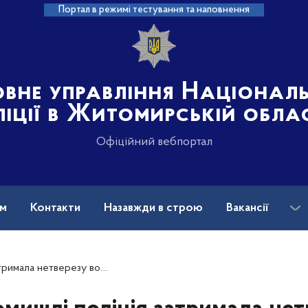
Портал в режимі тестування та наповнення
овне управління Націонал
ліції в Житомирській обла
Офіційний вебпортал
ам
Контакти
Назавжди в строю
Вакансії
дійку, яка у ДТП травмувала мотоцикліста