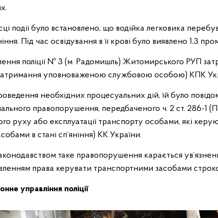
х.
сці події було встановлено, що водійка легковика перебув
іння. Під час освідування в її крові було виявлено 1,3 про
ділення поліції № 3 (м. Радомишль) Житомирського РУП за
(Затримання уповноваженою службовою особою) КПК Ук
проведення необхідних процесуальних дій, їй було повідо
нального правопорушення, передбаченого ч. 2 ст. 286-1 
го руху або експлуатації транспорту особами, які керу
обами в стані сп’яніння) КК України.
законодавством таке правопорушення карається ув’язненн
авленням права керувати транспортними засобами строком
нне управління поліції