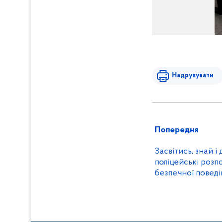
Надрукувати
Попередня
Засвітись, знай і 
поліцейські розп
безпечної повед