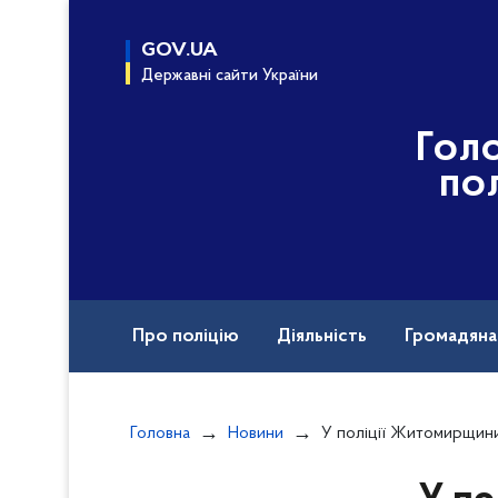
до
основного
GOV.UA
вмісту
Державні сайти України
Гол
по
Про поліцію
Діяльність
Громадян
Документи
Головна
Новини
У поліції Житомирщини презентували виставку «Палітра пам’