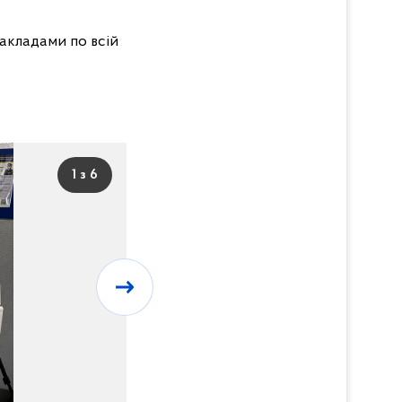
акладами по всій
1 з 6