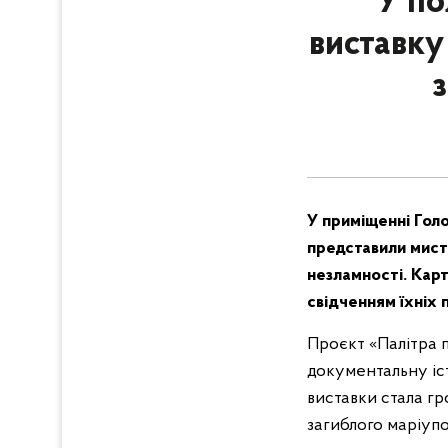
У по
виставку
У приміщенні Голо
представили мист
незламності. Карт
свідченням їхніх
Проєкт «Палітра п
документальну іст
виставки стала гр
загиблого маріупо