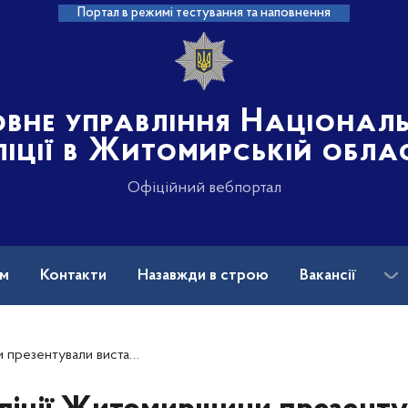
Портал в режимі тестування та наповнення
овне управління Націонал
ліції в Житомирській обла
Офіційний вебпортал
ам
Контакти
Назавжди в строю
Вакансії
яті», створену родинами загиблих оборонців Маріуполя