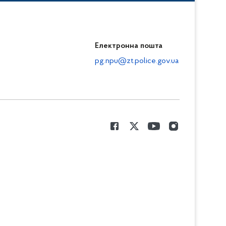
Електронна пошта
pg.npu@zt.police.gov.ua