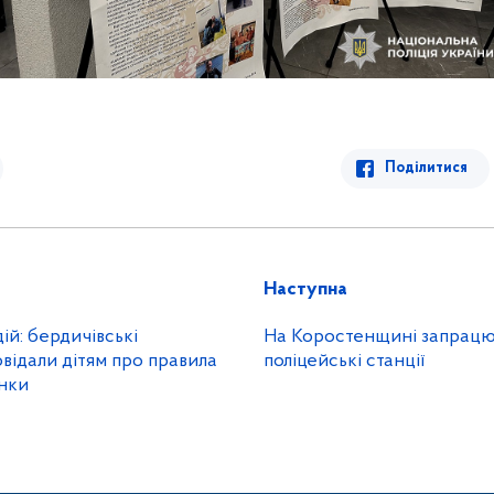
Поділитися
Наступна
дій: бердичівські
На Коростенщині запрацюв
овідали дітям про правила
поліцейські станції
інки