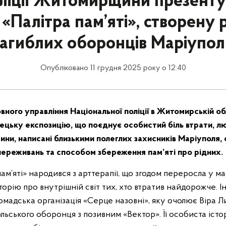
ліції Житомирщини презент
 «Палітра пам’яті», створену
загиблих оборонців Маріупол
Опубліковано 11 грудня 2025 року о 12:40
вного управління Національної поліції в Житомирській об
ецьку експозицію, що поєднує особистий біль втрати, лю
ини, написані близькими полеглих захисників Маріуполя,
 переживань та способом збереження пам’яті про рідних.
ам’яті» народився з арттерапії, що згодом переросла у 
орію про внутрішній світ тих, хто втратив найдорожче. І
омадська організація «Серце назовні», яку очолює Віра 
льського оборонця з позивним «Вектор». Її особиста істо