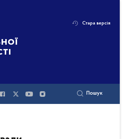
Стара версія
ьної
сті
Пошук