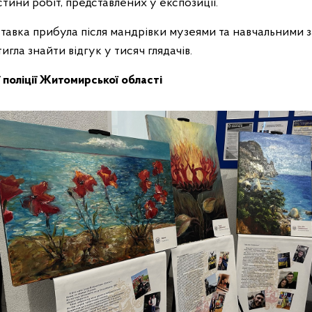
тини робіт, представлених у експозиції.
авка прибула після мандрівки музеями та навчальними з
тигла знайти відгук у тисяч глядачів.
ї поліції Житомирської області