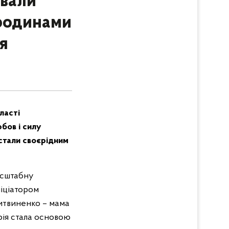
ували
 родинами
я
ласті
бов і силу
 стали своєрідним
масштабну
ніціатором
Литвиненко – мама
рія стала основою