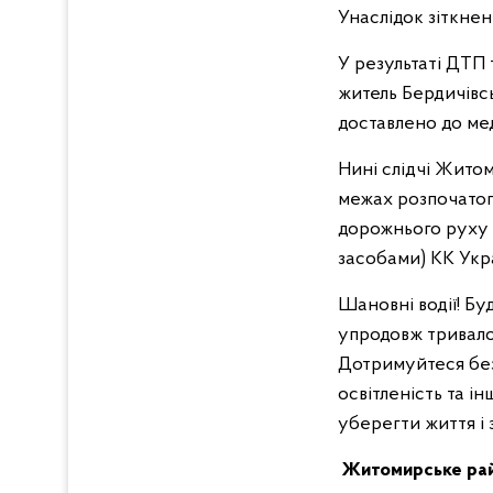
Унаслідок зіткнен
У результаті ДТП
житель Бердичівс
доставлено до ме
Нині слідчі Жито
межах розпочатог
дорожнього руху 
засобами) КК Укр
Шановні водії! Бу
упродовж тривало
Дотримуйтеся без
освітленість та і
уберегти життя і
Житомирське райо