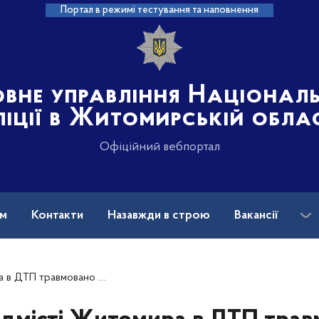
Портал в режимі тестування та наповнення
овне управління Націонал
ліції в Житомирській обла
Офіційний вебпортал
ам
Контакти
Назавжди в строю
Вакансії
 мікроавтобуса: поліція проводить розслідування