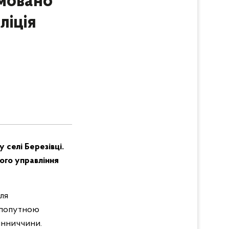
мовано
ліція
 селі Березівці.
ого управління
ля
з попутною
інниччини.