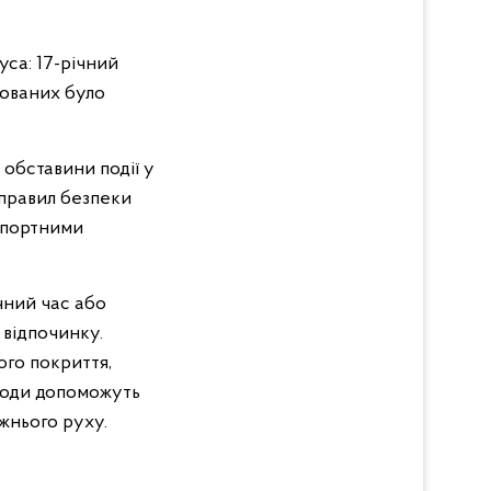
уса: 17-річний
мованих було
обставини події у
 правил безпеки
спортними
чний час або
 відпочинку.
ого покриття,
аходи допоможуть
жнього руху.