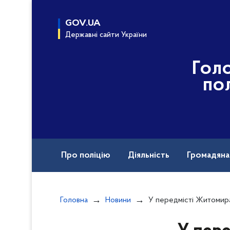
до
основного
GOV.UA
вмісту
Державні сайти України
Гол
по
Про поліцію
Діяльність
Громадян
Документи
Головна
Новини
У передмісті Житомира в ДТП травмовано двох пасажирів