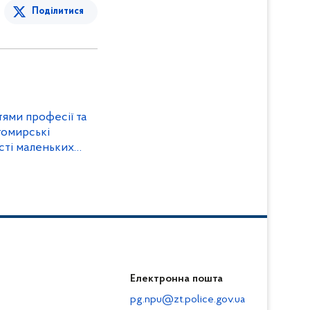
Поділитися
ями професії та
томирські
ості маленьких
Електронна пошта
pg.npu@zt.police.gov.ua