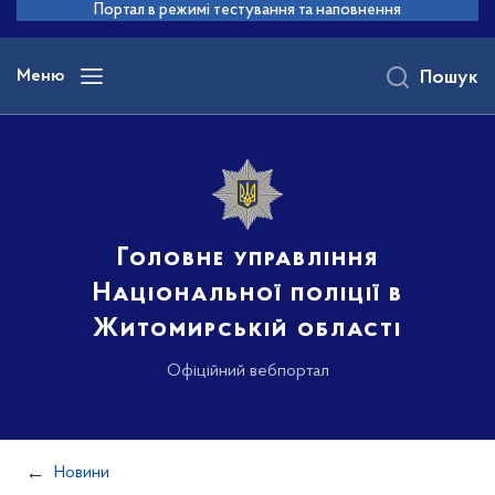
до
Портал в режимі тестування та наповнення
основного
вмісту
Меню
Пошук
Головне управління
Національної поліції в
Житомирській області
Офіційний вебпортал
Новини