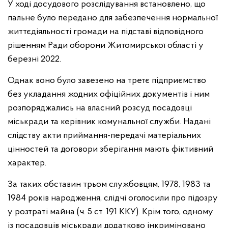
У ході досудового розслідування встановлено, що
пальне було передано для забезпечення нормальної
життєдіяльності громади на підставі відповідного
рішенням Ради оборони Житомирської області у
березні 2022.
Однак воно було завезено на третє підприємство
без укладання жодних офіційних документів і ним
розпоряджались на власний розсуд посадовці
міськради та керівник комунальної служби. Надані
слідству акти приймання-передачі матеріальних
цінностей та договори зберігання мають фіктивний
характер.
За таких обставин трьом службовцям, 1978, 1983 та
1984 років народження, слідчі оголосили про підозру
у розтраті майна (ч. 5 ст. 191 ККУ). Крім того, одному
із посадовців міськради додатково інкриміновано