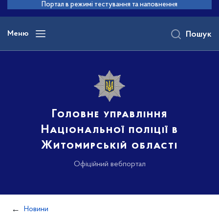
до
Портал в режимі тестування та наповнення
основного
вмісту
Меню
Пошук
Головне управління
Національної поліції в
Житомирській області
Офіційний вебпортал
Новини