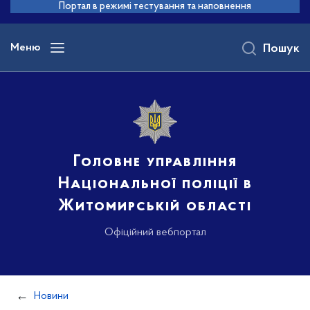
до
Портал в режимі тестування та наповнення
основного
вмісту
Меню
Пошук
Головне управління
Національної поліції в
Житомирській області
Офіційний вебпортал
Новини