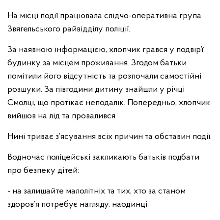
На місці події працювала слідчо-оперативна група
Звягельського райвідділу поліції.
За наявною інформацією, хлопчик грався у подвір’ї
будинку за місцем проживання. Згодом батьки
помітили його відсутність та розпочали самостійні
розшуки. За півгодини дитину знайшли у річці
Смолці, що протікає неподалік. Попередньо, хлопчик
вийшов на лід та провалився.
Нині триває з’ясування всіх причин та обставин події.
Водночас поліцейські закликають батьків подбати
про безпеку дітей:
- на залишайте малолітніх та тих, хто за станом
здоров’я потребує нагляду, наодинці;