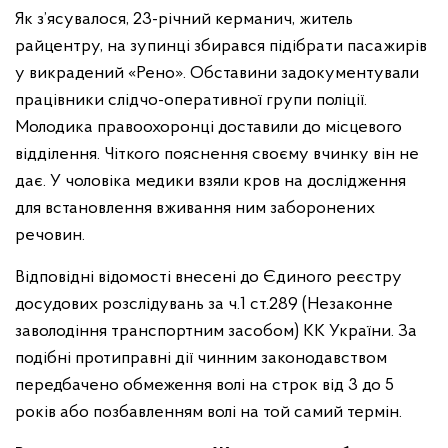
Як з’ясувалося, 23-річний керманич, житель
райцентру, на зупинці збирався підібрати пасажирів
у викрадений «Рено». Обставини задокументували
працівники слідчо-оперативної групи поліції.
Молодика правоохоронці доставили до місцевого
відділення. Чіткого пояснення своєму вчинку він не
дає. У чоловіка медики взяли кров на дослідження
для встановлення вживання ним заборонених
речовин.
Відповідні відомості внесені до Єдиного реєстру
досудових розслідувань за ч.1 ст.289 (Незаконне
заволодіння транспортним засобом) КК України. За
подібні протиправні дії чинним законодавством
передбачено обмеження волі на строк від 3 до 5
років або позбавленням волі на той самий термін.