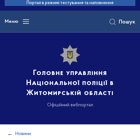
до
Портал в режимі тестування та наповнення
основного
вмісту
Меню
Пошук
Головне управління
Національної поліції в
Житомирській області
Офіційний вебпортал
Новини