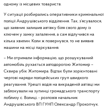
одному із місцевих товариств.
У ситуації розбирались оперативники кримінальної
поліції Андрушівського відділення. Так, з’ясувалося,
що заявник залишив автівку біля свого дому із
ключем у замку запалення, а сам відлучився на
кілька хвилин. Коли ж повернувся, то не виявив
машини на місці паркування.
– Ми отримали інформацію, що розшукуваний
автомобіль рухається автодорогою Житомир –
Сквира убік Житомира. Відтак були зорієнтовані
чергові наряди поліцейських груп швидкого
реагування. Урешті водія на викраденій автівці ми
заблокували на зупинці громадського транспорту
поблизу с. Волиці, - розповів начальник
Андрушівського ВП ГУНП Олександр Прокопчук.